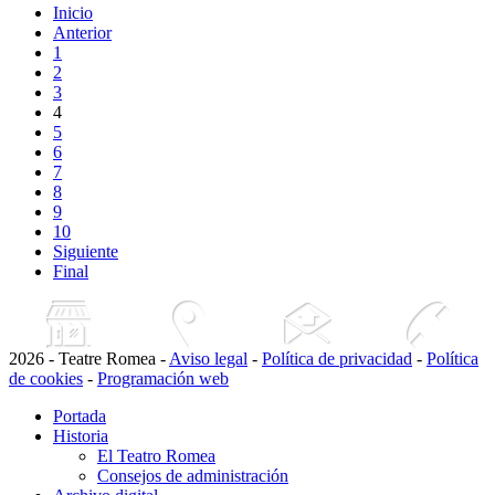
Inicio
Anterior
1
2
3
4
5
6
7
8
9
10
Siguiente
Final
2026 - Teatre Romea -
Aviso legal
-
Política de privacidad
-
Política
de cookies
-
Programación web
Portada
Historia
El Teatro Romea
Consejos de administración