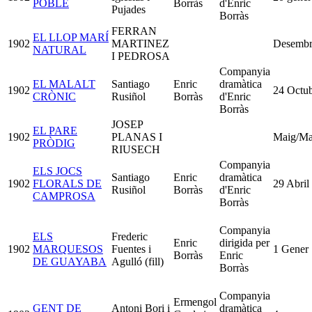
POBLE
Borràs
d'Enric
Pujades
Borràs
FERRAN
EL LLOP MARÍ
1902
MARTINEZ
Desembr
NATURAL
I PEDROSA
Companyia
EL MALALT
Santiago
Enric
dramàtica
1902
24 Octu
CRÒNIC
Rusiñol
Borràs
d'Enric
Borràs
JOSEP
EL PARE
1902
PLANAS I
Maig/M
PRÒDIG
RIUSECH
Companyia
ELS JOCS
Santiago
Enric
dramàtica
1902
FLORALS DE
29 Abril
Rusiñol
Borràs
d'Enric
CAMPROSA
Borràs
Companyia
ELS
Frederic
Enric
dirigida per
1902
MARQUESOS
Fuentes i
1 Gener
Borràs
Enric
DE GUAYABA
Agulló (fill)
Borràs
Companyia
Ermengol
GENT DE
Antoni Bori i
dramàtica