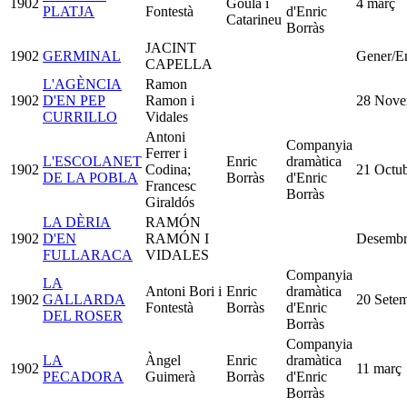
1902
Goula i
4 març
PLATJA
Fontestà
d'Enric
Catarineu
Borràs
JACINT
1902
GERMINAL
Gener/E
CAPELLA
L'AGÈNCIA
Ramon
1902
D'EN PEP
Ramon i
28 Nove
CURRILLO
Vidales
Antoni
Companyia
Ferrer i
L'ESCOLANET
Enric
dramàtica
1902
Codina;
21 Octu
DE LA POBLA
Borràs
d'Enric
Francesc
Borràs
Giraldós
LA DÈRIA
RAMÓN
1902
D'EN
RAMÓN I
Desembr
FULLARACA
VIDALES
Companyia
LA
Antoni Bori i
Enric
dramàtica
1902
GALLARDA
20 Sete
Fontestà
Borràs
d'Enric
DEL ROSER
Borràs
Companyia
LA
Àngel
Enric
dramàtica
1902
11 març
PECADORA
Guimerà
Borràs
d'Enric
Borràs