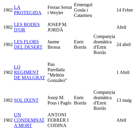
Ermengol
LA
Ferran Serrat
1902
Goula i
14 Febre
PROTEGIDA
i Weyler
Catarineu
LES BODES
JOSEP M.
1902
Abril
D'OR
JORDÀ
Companyia
LES FLORS
Jaume
Enric
dramàtica
1902
24 abril
DEL DESERT
Brossa
Borràs
d'Enric
Borràs
Pau
LO
Parellada
1902
REGIMENT
1 Abril
"Melitón
DE MALGRAT
González"
Companyia
Josep M.
Enric
dramàtica
1902
SOL IXENT
13 maig
Pous i Pagès
Borràs
d'Enric
Borràs
UN
ANTONI
1902
CONDEMNAT
FERRER I
Abril
A MORT
CODINA