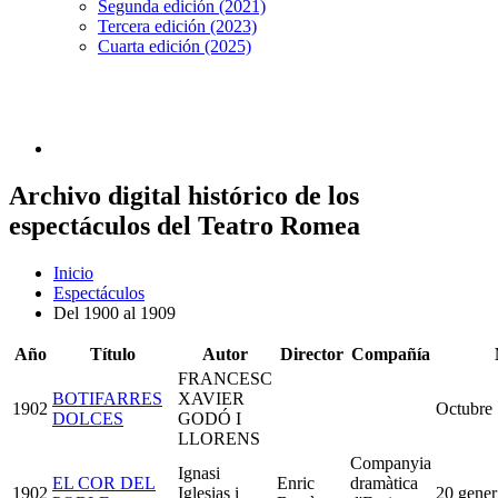
Segunda edición (2021)
Tercera edición (2023)
Cuarta edición (2025)
Archivo digital histórico de los
espectáculos del Teatro Romea
Inicio
Espectáculos
Del 1900 al 1909
Año
Título
Autor
Director
Compañía
FRANCESC
BOTIFARRES
XAVIER
1902
Octubre
DOLCES
GODÓ I
LLORENS
Companyia
Ignasi
EL COR DEL
Enric
dramàtica
1902
Iglesias i
20 gener