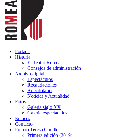
Portada
Historia
El Teatro Romea
Consejos de administración
Archivo digital
Espectáculos
Recaudaciones
Anecdotario
Noticias y Actualidad
Fotos
Galería siglo XX
Galería espectáculos
Enlaces
Contacto
Premio Teresa Cunillé
Primera edición (2019)