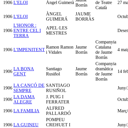
1906
L'ELOI
Àngel Guimerà
de Teatre
27 ma
Borràs
Català
ÀNGEL
JAUME
1906
L'ELOI
Octub
GUIMERÁ
BORRÀS
L'HONOR :
APEL·LES
1906
ENTRE CEL I
Dese
MESTRES
TERRA
Companyia
Ramon Ramon
Jaume
Catalana
1906
L'IMPENITENT
4 mai
i Vidales
Borràs
de Jaume
Borràs
Companyia
LA BONA
Santiago
Jaume
dramàtica
1906
14 fe
GENT
Rusiñol
Borràs
de Jaume
Borràs
LA CANÇÓ DE
SANTIAGO
1906
Juny/
SEMPRE
RUSIÑOL
LA DAMA
J. PUIG I
1906
Octub
ALEGRE
FERRATER
ALFRED
1906
LA FAMILIA
Març
PALLARDÓ
POMPEU
1906
LA GUINEU
CREHUET I
Juny/