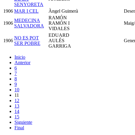
SENYORETA
1906
MAR I CEL
Àngel Guimerà
Dese
RAMÓN
MEDECINA
1906
RAMÓN I
Maig
SALVADORA
VIDALES
EDUARD
NO ES POT
1906
AULÉS
Gener
SER POBRE
GARRIGA
Inicio
Anterior
6
7
8
9
10
11
12
13
14
15
Siguiente
Final