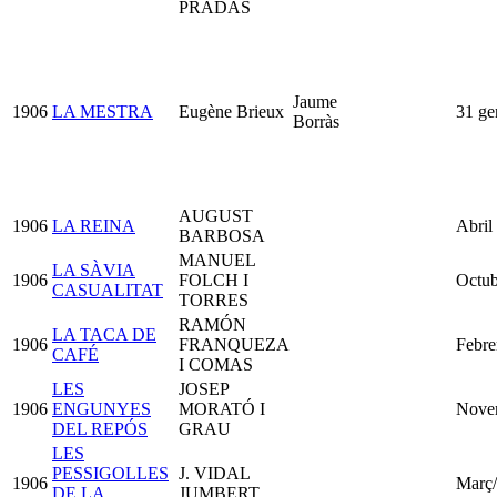
PRADAS
Jaume
1906
LA MESTRA
Eugène Brieux
31 ge
Borràs
AUGUST
1906
LA REINA
Abril
BARBOSA
MANUEL
LA SÀVIA
1906
FOLCH I
Octub
CASUALITAT
TORRES
RAMÓN
LA TACA DE
1906
FRANQUEZA
Febre
CAFÉ
I COMAS
LES
JOSEP
1906
ENGUNYES
MORATÓ I
Nove
DEL REPÓS
GRAU
LES
PESSIGOLLES
J. VIDAL
1906
Març
DE LA
JUMBERT