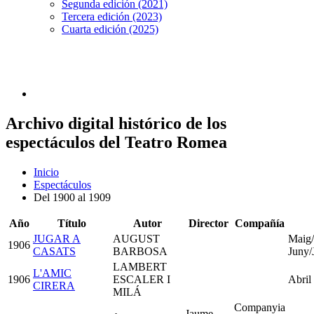
Segunda edición (2021)
Tercera edición (2023)
Cuarta edición (2025)
Archivo digital histórico de los
espectáculos del Teatro Romea
Inicio
Espectáculos
Del 1900 al 1909
Año
Título
Autor
Director
Compañía
JUGAR A
AUGUST
Maig
1906
CASATS
BARBOSA
Juny/
LAMBERT
L'AMIC
1906
ESCALER I
Abril
CIRERA
MILÁ
Companyia
Jaume