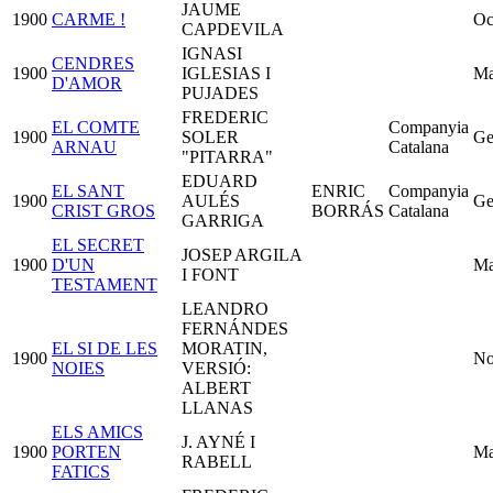
JAUME
1900
CARME !
Oc
CAPDEVILA
IGNASI
CENDRES
1900
IGLESIAS I
Ma
D'AMOR
PUJADES
FREDERIC
EL COMTE
Companyia
1900
SOLER
Ge
ARNAU
Catalana
"PITARRA"
EDUARD
EL SANT
ENRIC
Companyia
1900
AULÉS
Ge
CRIST GROS
BORRÁS
Catalana
GARRIGA
EL SECRET
JOSEP ARGILA
1900
D'UN
Ma
I FONT
TESTAMENT
LEANDRO
FERNÁNDES
EL SI DE LES
MORATIN,
1900
No
NOIES
VERSIÓ:
ALBERT
LLANAS
ELS AMICS
J. AYNÉ I
1900
PORTEN
Ma
RABELL
FATICS