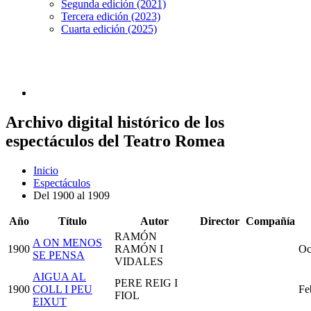
Segunda edición (2021)
Tercera edición (2023)
Cuarta edición (2025)
Archivo digital histórico de los
espectáculos del Teatro Romea
Inicio
Espectáculos
Del 1900 al 1909
Año
Título
Autor
Director
Compañía
RAMÓN
A ON MENOS
1900
RAMÓN I
Oc
SE PENSA
VIDALES
AIGUA AL
PERE REIG I
1900
COLL I PEU
Fe
FIOL
EIXUT