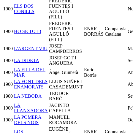
FREDERIC
ELS DOS
FUENTES I
1900
No
CONILLS
AGULLÓ
(FILL)
FREDERIC
FUENTES I
ENRIC
Companyia
1900
HO SE TOT !
Ge
AGULLÓ
BORRÁS
Catalana
(FILL)
JOSEP
1900
L'ARGENT VIU
Ma
CAMPDERROS
JOSEP GOT I
1900
LA DIDETA
Se
ANGUERA
LA FILLA DEL
Enric
1900
Àngel Guimerà
Ab
MAR
Borràs
LA FONT DELS
LLUIS SUÑER I
1900
Ab
ENAMORATS
CASADEMUNT
TEODOR
1900
LA NEBODA
Se
BARÓ
LA
JACINTO
1900
Fe
PLANXADORA
CAPELLA
LA POMERA
MANUEL
1900
Oc
DELS NOIS
ROCAMORA
EUGÈNE
LOS
ENRIC
Companyia