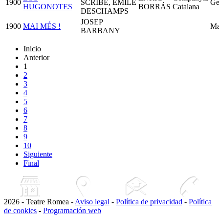
1900
SCRIBE, ÉMILE
Ge
HUGONOTES
BORRÁS
Catalana
DESCHAMPS
JOSEP
1900
MAI MÉS !
Ma
BARBANY
Inicio
Anterior
1
2
3
4
5
6
7
8
9
10
Siguiente
Final
2026 - Teatre Romea -
Aviso legal
-
Política de privacidad
-
Política
de cookies
-
Programación web