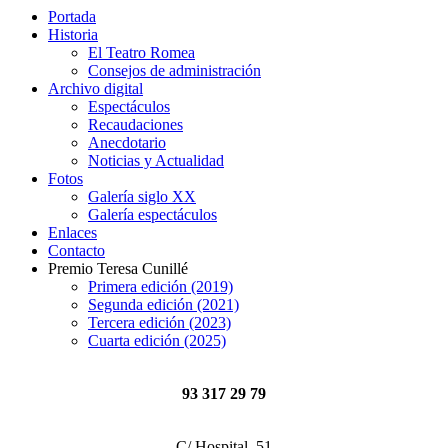
Portada
Historia
El Teatro Romea
Consejos de administración
Archivo digital
Espectáculos
Recaudaciones
Anecdotario
Noticias y Actualidad
Fotos
Galería siglo XX
Galería espectáculos
Enlaces
Contacto
Premio Teresa Cunillé
Primera edición (2019)
Segunda edición (2021)
Tercera edición (2023)
Cuarta edición (2025)
93 317 29 79
C/ Hospital, 51