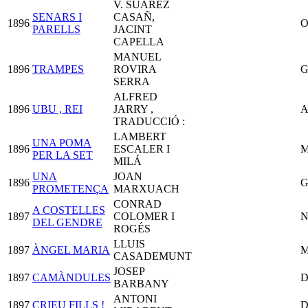
V. SUÀREZ
SENARS I
CASAÑ,
1896
O
PARELLS
JACINT
CAPELLA
MANUEL
1896
TRAMPES
ROVIRA
G
SERRA
ALFRED
1896
UBU , REI
JARRY ,
A
TRADUCCIÓ :
LAMBERT
UNA POMA
1896
ESCALER I
M
PER LA SET
MILÁ
UNA
JOAN
1896
G
PROMETENÇA
MARXUACH
CONRAD
A COSTELLES
1897
COLOMER I
N
DEL GENDRE
ROGÉS
LLUIS
1897
ÀNGEL MARIA
M
CASADEMUNT
JOSEP
1897
CAMÀNDULES
D
BARBANY
ANTONI
1897
CRIEU FILLS !
D