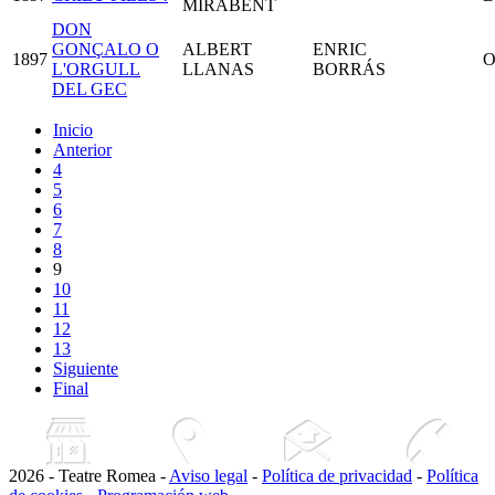
MIRABENT
DON
GONÇALO O
ALBERT
ENRIC
1897
O
L'ORGULL
LLANAS
BORRÁS
DEL GEC
Inicio
Anterior
4
5
6
7
8
9
10
11
12
13
Siguiente
Final
2026 - Teatre Romea -
Aviso legal
-
Política de privacidad
-
Política