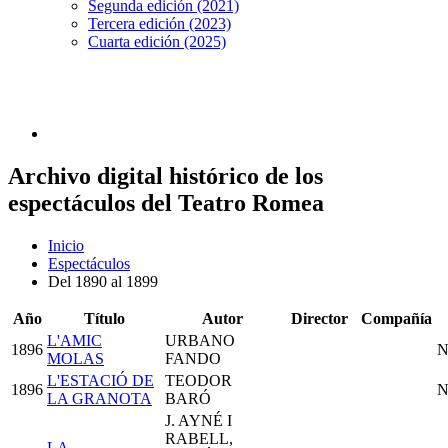
Segunda edición (2021)
Tercera edición (2023)
Cuarta edición (2025)
Archivo digital histórico de los
espectáculos del Teatro Romea
Inicio
Espectáculos
Del 1890 al 1899
Año
Título
Autor
Director
Compañía
L'AMIC
URBANO
1896
N
MOLAS
FANDO
L'ESTACIÓ DE
TEODOR
1896
N
LA GRANOTA
BARÓ
J. AYNÉ I
RABELL,
LA