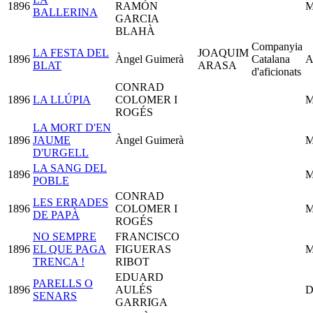
1896
RAMÓN
M
BALLERINA
GARCIA
BLAHÀ
Companyia
LA FESTA DEL
JOAQUIM
1896
Àngel Guimerà
Catalana
A
BLAT
ARASA
d'aficionats
CONRAD
1896
LA LLÚPIA
COLOMER I
M
ROGÉS
LA MORT D'EN
1896
JAUME
Àngel Guimerà
M
D'URGELL
LA SANG DEL
1896
M
POBLE
CONRAD
LES ERRADES
1896
COLOMER I
M
DE PAPÀ
ROGÉS
NO SEMPRE
FRANCISCO
1896
EL QUE PAGA
FIGUERAS
M
TRENCA !
RIBOT
EDUARD
PARELLS O
1896
AULÉS
D
SENARS
GARRIGA