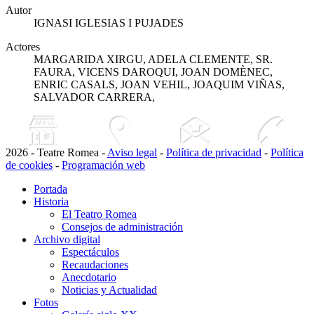
Autor
IGNASI IGLESIAS I PUJADES
Actores
MARGARIDA XIRGU, ADELA CLEMENTE, SR.
FAURA, VICENS DAROQUI, JOAN DOMÈNEC,
ENRIC CASALS, JOAN VEHIL, JOAQUIM VIÑAS,
SALVADOR CARRERA,
2026 - Teatre Romea -
Aviso legal
-
Política de privacidad
-
Política
de cookies
-
Programación web
Portada
Historia
El Teatro Romea
Consejos de administración
Archivo digital
Espectáculos
Recaudaciones
Anecdotario
Noticias y Actualidad
Fotos