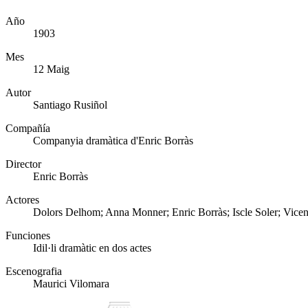
Año
1903
Mes
12 Maig
Autor
Santiago Rusiñol
Compañía
Companyia dramàtica d'Enric Borràs
Director
Enric Borràs
Actores
Dolors Delhom; Anna Monner; Enric Borràs; Iscle Soler; Vicen
Funciones
Idil·li dramàtic en dos actes
Escenografia
Maurici Vilomara