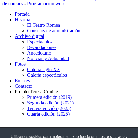
de cookies
-
Programación web
Portada
Historia
El Teatro Romea
Consejos de administración
Archivo digital
Espectáculos
Recaudaciones
Anecdotario
Noticias y Actualidad
Fotos
Galería siglo XX
Galería espectáculos
Enlaces
Contacto
Premio Teresa Cunillé
Primera edición (2019)
Segunda edición (2021)
Tercera edición (2023)
Cuarta edición (2025)
93 317 29 79
Utilizamos cookies para mejorar su experiencia en nuestro sitio web y