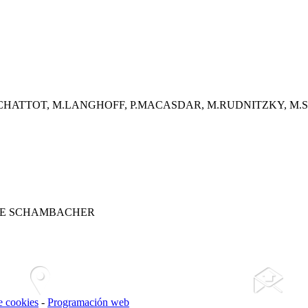
F.CHATTOT, M.LANGHOFF, P.MACASDAR, M.RUDNITZKY, 
NE SCHAMBACHER
de cookies
-
Programación web