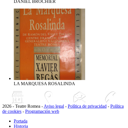
DANIEL BROCHIER
LA MARQUESA ROSALINDA
2026 - Teatre Romea -
Aviso legal
-
Política de privacidad
-
Política
de cookies
-
Programación web
Portada
Historia