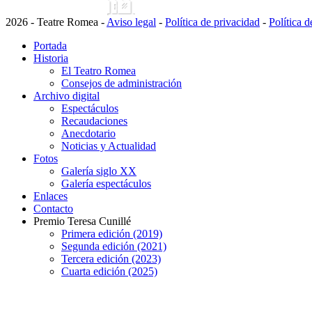
2026 - Teatre Romea -
Aviso legal
-
Política de privacidad
-
Política 
Portada
Historia
El Teatro Romea
Consejos de administración
Archivo digital
Espectáculos
Recaudaciones
Anecdotario
Noticias y Actualidad
Fotos
Galería siglo XX
Galería espectáculos
Enlaces
Contacto
Premio Teresa Cunillé
Primera edición (2019)
Segunda edición (2021)
Tercera edición (2023)
Cuarta edición (2025)