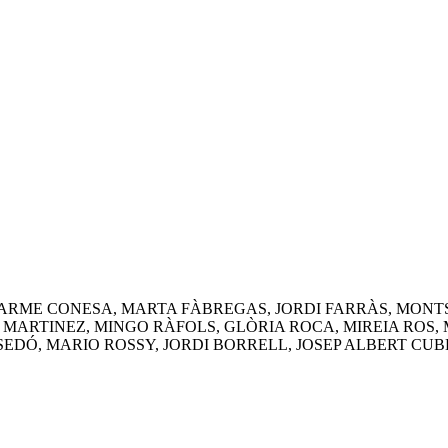
CARME CONESA, MARTA FÀBREGAS, JORDI FARRÀS, MON
MARTINEZ, MINGO RÀFOLS, GLÒRIA ROCA, MIREIA ROS,
SEDÓ, MARIO ROSSY, JORDI BORRELL, JOSEP ALBERT CUB