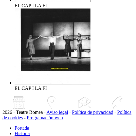
EL CAP I LA FI
EL CAP I LA FI
2026 - Teatre Romea -
Aviso legal
-
Política de privacidad
-
Política
de cookies
-
Programación web
Portada
Historia