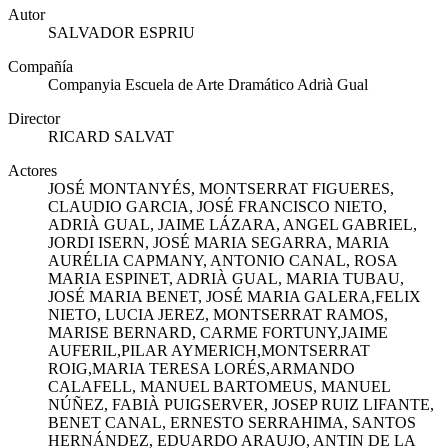
Autor
SALVADOR ESPRIU
Compañía
Companyia Escuela de Arte Dramático Adrià Gual
Director
RICARD SALVAT
Actores
JOSÉ MONTANYÉS, MONTSERRAT FIGUERES,
CLAUDIO GARCIA, JOSÉ FRANCISCO NIETO,
ADRIÀ GUAL, JAIME LÁZARA, ANGEL GABRIEL,
JORDI ISERN, JOSÉ MARIA SEGARRA, MARIA
AURÉLIA CAPMANY, ANTONIO CANAL, ROSA
MARIA ESPINET, ADRIÀ GUAL, MARIA TUBAU,
JOSÉ MARIA BENET, JOSÉ MARIA GALERA,FELIX
NIETO, LUCIA JEREZ, MONTSERRAT RAMOS,
MARISE BERNARD, CARME FORTUNY,JAIME
AUFERIL,PILAR AYMERICH,MONTSERRAT
ROIG,MARIA TERESA LORÉS,ARMANDO
CALAFELL, MANUEL BARTOMEUS, MANUEL
NÚÑEZ, FABIÀ PUIGSERVER, JOSEP RUIZ LIFANTE,
BENET CANAL, ERNESTO SERRAHIMA, SANTOS
HERNÁNDEZ, EDUARDO ARAUJO, ANTIN DE LA