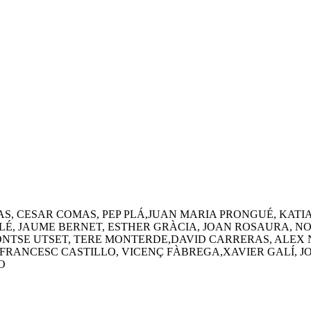
S, CESAR COMAS, PEP PLÁ,JUAN MARIA PRONGUÉ, KAT
É, JAUME BERNET, ESTHER GRÀCIA, JOAN ROSAURA, NO
MONTSE UTSET, TERE MONTERDE,DAVID CARRERAS, ALEX 
 FRANCESC CASTILLO, VICENÇ FÀBREGA,XAVIER GALÍ, 
O