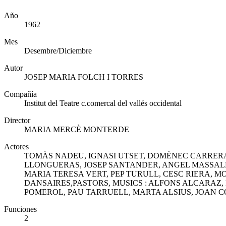
Año
1962
Mes
Desembre/Diciembre
Autor
JOSEP MARIA FOLCH I TORRES
Compañía
Institut del Teatre c.comercal del vallés occidental
Director
MARIA MERCÈ MONTERDE
Actores
TOMÀS NADEU, IGNASI UTSET, DOMÈNEC CARRERA
LLONGUERAS, JOSEP SANTANDER, ANGEL MASSALL
MARIA TERESA VERT, PEP TURULL, CESC RIERA, 
DANSAIRES,PASTORS, MUSICS : ALFONS ALCARAZ,
POMEROL, PAU TARRUELL, MARTA ALSIUS, JOAN C
Funciones
2