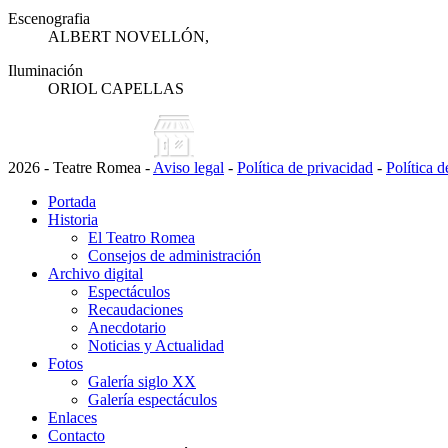
Escenografia
ALBERT NOVELLÓN,
Iluminación
ORIOL CAPELLAS
2026 - Teatre Romea -
Aviso legal
-
Política de privacidad
-
Política 
Portada
Historia
El Teatro Romea
Consejos de administración
Archivo digital
Espectáculos
Recaudaciones
Anecdotario
Noticias y Actualidad
Fotos
Galería siglo XX
Galería espectáculos
Enlaces
Contacto