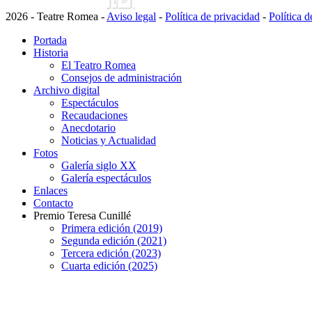
2026 - Teatre Romea -
Aviso legal
-
Política de privacidad
-
Política 
Portada
Historia
El Teatro Romea
Consejos de administración
Archivo digital
Espectáculos
Recaudaciones
Anecdotario
Noticias y Actualidad
Fotos
Galería siglo XX
Galería espectáculos
Enlaces
Contacto
Premio Teresa Cunillé
Primera edición (2019)
Segunda edición (2021)
Tercera edición (2023)
Cuarta edición (2025)