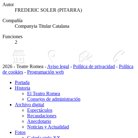
Autor
FREDERIC SOLER (PITARRA)
Compañía
Companyia Titular Catalana
Funciones
2
2026 - Teatre Romea -
Aviso legal
-
Política de privacidad
-
Política
de cookies
-
Programación web
Portada
Historia
El Teatro Romea
Consejos de administración
Archivo digital
Espectáculos
Recaudaciones
Anecdotario
Noticias y Actualidad
Fotos
Galería siglo XX