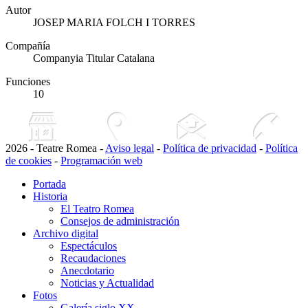
Autor
JOSEP MARIA FOLCH I TORRES
Compañía
Companyia Titular Catalana
Funciones
10
2026 - Teatre Romea -
Aviso legal
-
Política de privacidad
-
Política
de cookies
-
Programación web
Portada
Historia
El Teatro Romea
Consejos de administración
Archivo digital
Espectáculos
Recaudaciones
Anecdotario
Noticias y Actualidad
Fotos
Galería siglo XX