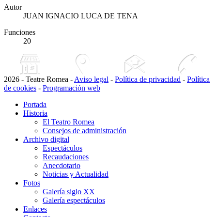
Autor
JUAN IGNACIO LUCA DE TENA
Funciones
20
2026 - Teatre Romea -
Aviso legal
-
Política de privacidad
-
Política
de cookies
-
Programación web
Portada
Historia
El Teatro Romea
Consejos de administración
Archivo digital
Espectáculos
Recaudaciones
Anecdotario
Noticias y Actualidad
Fotos
Galería siglo XX
Galería espectáculos
Enlaces