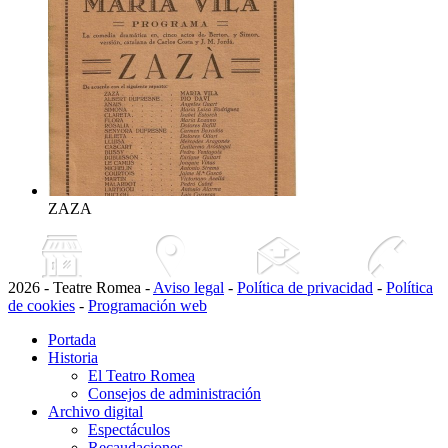
ZAZA
2026 - Teatre Romea -
Aviso legal
-
Política de privacidad
-
Política
de cookies
-
Programación web
Portada
Historia
El Teatro Romea
Consejos de administración
Archivo digital
Espectáculos
Recaudaciones