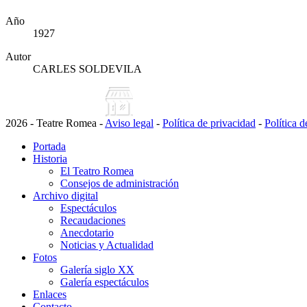
Año
1927
Autor
CARLES SOLDEVILA
2026 - Teatre Romea -
Aviso legal
-
Política de privacidad
-
Política 
Portada
Historia
El Teatro Romea
Consejos de administración
Archivo digital
Espectáculos
Recaudaciones
Anecdotario
Noticias y Actualidad
Fotos
Galería siglo XX
Galería espectáculos
Enlaces
Contacto