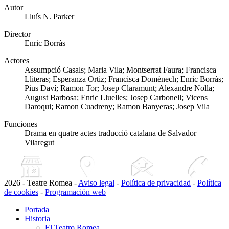
Autor
Lluís N. Parker
Director
Enric Borràs
Actores
Assumpció Casals; Maria Vila; Montserrat Faura; Francisca
Lliteras; Esperanza Ortiz; Francisca Domènech; Enric Borràs;
Pius Daví; Ramon Tor; Josep Claramunt; Alexandre Nolla;
August Barbosa; Enric Lluelles; Josep Carbonell; Vicens
Daroqui; Ramon Cuadreny; Ramon Banyeras; Josep Vila
Funciones
Drama en quatre actes traducció catalana de Salvador
Vilaregut
2026 - Teatre Romea -
Aviso legal
-
Política de privacidad
-
Política
de cookies
-
Programación web
Portada
Historia
El Teatro Romea