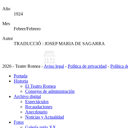
Año
1924
Mes
Febrer/Febrero
Autor
TRADUCCIÓ : JOSEP MARIA DE SAGARRA
2026 - Teatre Romea -
Aviso legal
-
Política de privacidad
-
Política 
Portada
Historia
El Teatro Romea
Consejos de administración
Archivo digital
Espectáculos
Recaudaciones
Anecdotario
Noticias y Actualidad
Fotos
Galería siglo XX