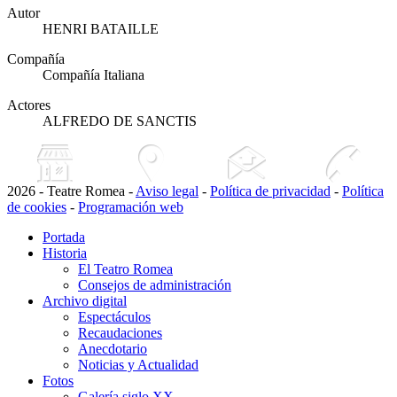
Autor
HENRI BATAILLE
Compañía
Compañía Italiana
Actores
ALFREDO DE SANCTIS
2026 - Teatre Romea -
Aviso legal
-
Política de privacidad
-
Política
de cookies
-
Programación web
Portada
Historia
El Teatro Romea
Consejos de administración
Archivo digital
Espectáculos
Recaudaciones
Anecdotario
Noticias y Actualidad
Fotos
Galería siglo XX