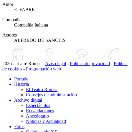
Autor
E. FABRE
Compañía
Compañía Italiana
Actores
ALFREDO DE SANCTIS
2026 - Teatre Romea -
Aviso legal
-
Política de privacidad
-
Política
de cookies
-
Programación web
Portada
Historia
El Teatro Romea
Consejos de administración
Archivo digital
Espectáculos
Recaudaciones
Anecdotario
Noticias y Actualidad
Fotos
Galería siglo XX