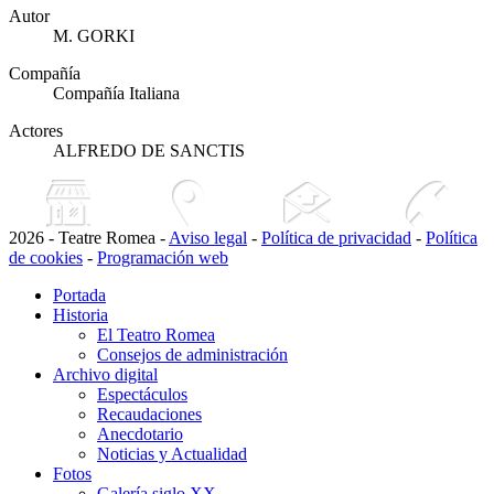
Autor
M. GORKI
Compañía
Compañía Italiana
Actores
ALFREDO DE SANCTIS
2026 - Teatre Romea -
Aviso legal
-
Política de privacidad
-
Política
de cookies
-
Programación web
Portada
Historia
El Teatro Romea
Consejos de administración
Archivo digital
Espectáculos
Recaudaciones
Anecdotario
Noticias y Actualidad
Fotos
Galería siglo XX