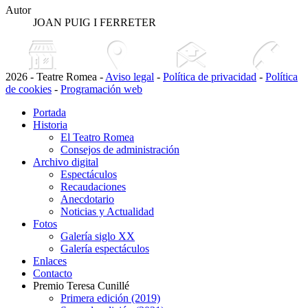
Autor
JOAN PUIG I FERRETER
2026 - Teatre Romea -
Aviso legal
-
Política de privacidad
-
Política
de cookies
-
Programación web
Portada
Historia
El Teatro Romea
Consejos de administración
Archivo digital
Espectáculos
Recaudaciones
Anecdotario
Noticias y Actualidad
Fotos
Galería siglo XX
Galería espectáculos
Enlaces
Contacto
Premio Teresa Cunillé
Primera edición (2019)