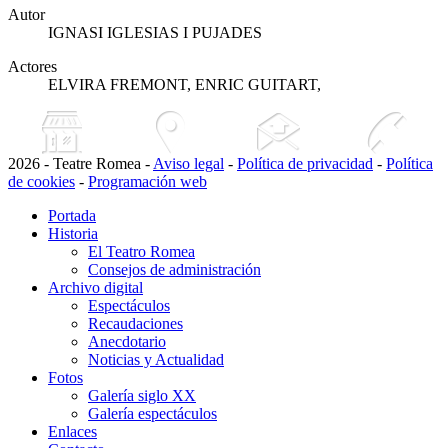
Autor
IGNASI IGLESIAS I PUJADES
Actores
ELVIRA FREMONT, ENRIC GUITART,
2026 - Teatre Romea -
Aviso legal
-
Política de privacidad
-
Política
de cookies
-
Programación web
Portada
Historia
El Teatro Romea
Consejos de administración
Archivo digital
Espectáculos
Recaudaciones
Anecdotario
Noticias y Actualidad
Fotos
Galería siglo XX
Galería espectáculos
Enlaces