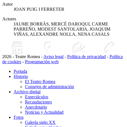
Autor
JOAN PUIG I FERRETER
Actores
JAUME BORRÀS, MERCÈ DAROQUI, CARME
PARREÑO, MODEST SANTOLARIA, JOAQUIM
VIÑAS, ALEXANDRE NOLLA, NENA CASALS
2026 - Teatre Romea -
Aviso legal
-
Política de privacidad
-
Política
de cookies
-
Programación web
Portada
Historia
El Teatro Romea
Consejos de administración
Archivo digital
Espectáculos
Recaudaciones
Anecdotario
Noticias y Actualidad
Fotos
Galería siglo XX