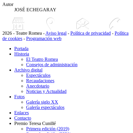
Autor
JOSÉ ECHEGARAY
2026 - Teatre Romea -
Aviso legal
-
Política de privacidad
-
Política
de cookies
-
Programación web
Portada
Historia
El Teatro Romea
Consejos de administración
Archivo digital
Espectáculos
Recaudaciones
Anecdotario
Noticias y Actualidad
Fotos
Galería siglo XX
Galería espectáculos
Enlaces
Contacto
Premio Teresa Cunillé
Primera edición (2019)