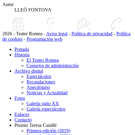
Autor
LLEÒ FONTOVA
2026 - Teatre Romea -
Aviso legal
-
Política de privacidad
-
Política
de cookies
-
Programación web
Portada
Historia
El Teatro Romea
Consejos de administración
Archivo digital
Espectáculos
Recaudaciones
Anecdotario
Noticias y Actualidad
Fotos
Galería siglo XX
Galería espectáculos
Enlaces
Contacto
Premio Teresa Cunillé
Primera edición (2019)