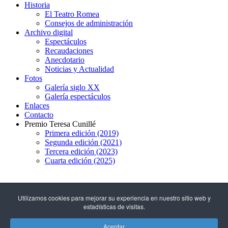
Historia
El Teatro Romea
Consejos de administración
Archivo digital
Espectáculos
Recaudaciones
Anecdotario
Noticias y Actualidad
Fotos
Galería siglo XX
Galería espectáculos
Enlaces
Contacto
Premio Teresa Cunillé
Primera edición (2019)
Segunda edición (2021)
Tercera edición (2023)
Cuarta edición (2025)
93 317 29 79
Utilizamos cookies para mejorar su experiencia en nuestro sitio web y
estadísticas de visitas.
C/ Hospital, 51
(08001 - Barcelona)
Aceptar