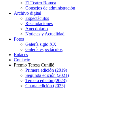
El Teatro Romea
Consejos de administración
Archivo digital
Espectáculos
Recaudaciones
Anecdotario
Noticias y Actualidad
Fotos
Galería siglo XX
Galería espectáculos
Enlaces
Contacto
Premio Teresa Cunillé
Primera edición (2019)
Segunda edición (2021)
Tercera edición (2023)
Cuarta edición (2025)