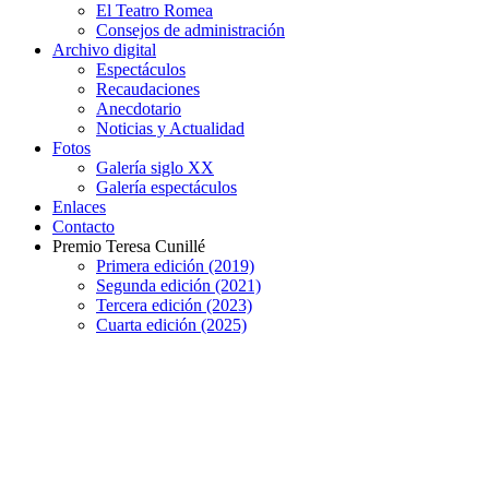
El Teatro Romea
Consejos de administración
Archivo digital
Espectáculos
Recaudaciones
Anecdotario
Noticias y Actualidad
Fotos
Galería siglo XX
Galería espectáculos
Enlaces
Contacto
Premio Teresa Cunillé
Primera edición (2019)
Segunda edición (2021)
Tercera edición (2023)
Cuarta edición (2025)