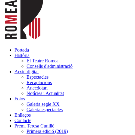
Portada
Història
El Teatre Romea
Consells d'administració
Arxiu digital
Espectacles
Recaptacions
Anecdotari
Notícies i Actualitat
Fotos
Galeria segle XX
Galeria espectacles
Enllaços
Contacte
Premi Teresa Cunillé
Primera edició (2019)