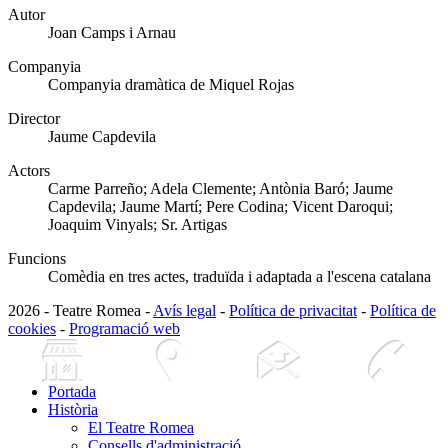
Autor
Joan Camps i Arnau
Companyia
Companyia dramàtica de Miquel Rojas
Director
Jaume Capdevila
Actors
Carme Parreño; Adela Clemente; Antònia Baró; Jaume
Capdevila; Jaume Martí; Pere Codina; Vicent Daroqui;
Joaquim Vinyals; Sr. Artigas
Funcions
Comèdia en tres actes, traduïda i adaptada a l'escena catalana
2026 - Teatre Romea -
Avís legal
-
Política de privacitat
-
Política de
cookies
-
Programació web
Portada
Història
El Teatre Romea
Consells d'administració