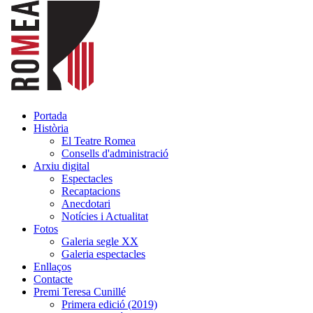
Portada
Història
El Teatre Romea
Consells d'administració
Arxiu digital
Espectacles
Recaptacions
Anecdotari
Notícies i Actualitat
Fotos
Galeria segle XX
Galeria espectacles
Enllaços
Contacte
Premi Teresa Cunillé
Primera edició (2019)