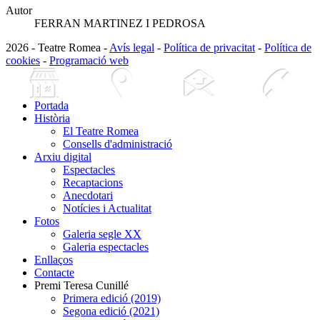
Autor
FERRAN MARTINEZ I PEDROSA
2026 - Teatre Romea -
Avís legal
-
Política de privacitat
-
Política de
cookies
-
Programació web
Portada
Història
El Teatre Romea
Consells d'administració
Arxiu digital
Espectacles
Recaptacions
Anecdotari
Notícies i Actualitat
Fotos
Galeria segle XX
Galeria espectacles
Enllaços
Contacte
Premi Teresa Cunillé
Primera edició (2019)
Segona edició (2021)