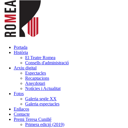
Portada
Història
El Teatre Romea
Consells d'administració
Arxiu digital
Espectacles
Recaptacions
Anecdotari
Notícies i Actualitat
Fotos
Galeria segle XX
Galeria espectacles
Enllaços
Contacte
Premi Teresa Cunillé
Primera edició (2019)