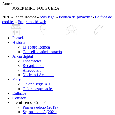
Autor
JOSEP MIRÓ FOLGUERA
2026 - Teatre Romea -
Avís legal
-
Política de privacitat
-
Política de
cookies
-
Programació web
Portada
Història
El Teatre Romea
Consells d'administració
Arxiu digital
Espectacles
Recaptacions
Anecdotari
Notícies i Actualitat
Fotos
Galeria segle XX
Galeria espectacles
Enllaços
Contacte
Premi Teresa Cunillé
Primera edició (2019)
Segona edició (2021)