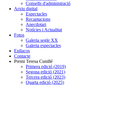
Consells d'administració
Arxiu digital
Espectacles
Recaptacions
Anecdotari
Notícies i Actualitat
Fotos
Galeria segle XX
Galeria espectacles
Enllaços
Contacte
Premi Teresa Cunillé
Primera edició (2019)
Segona edició (2021)
Tercera edició (2023)
Quarta edició (2025)