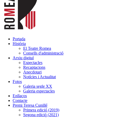
Portada
Història
El Teatre Romea
Consells d'administració
Arxiu digital
Espectacles
Recaptacions
Anecdotari
Notícies i Actualitat
Fotos
Galeria segle XX
Galeria espectacles
Enllaços
Contacte
Premi Teresa Cunillé
Primera edició (2019)
Segona edició (2021)