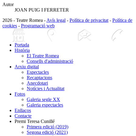
Autor
JOAN PUIG I FERRETER
2026 - Teatre Romea -
Avís legal
-
Política de privacitat
-
Política de
cookies
-
Programació web
Portada
Història
El Teatre Romea
Consells d'administració
Arxiu digital
Espectacles
Recaptacions
Anecdotari
Notícies i Actualitat
Fotos
Galeria segle XX
Galeria espectacles
Enllaços
Contacte
Premi Teresa Cunillé
Primera edició (2019)
Segona edició (2021)