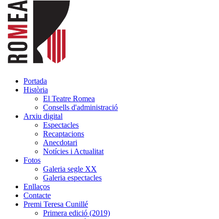
Portada
Història
El Teatre Romea
Consells d'administració
Arxiu digital
Espectacles
Recaptacions
Anecdotari
Notícies i Actualitat
Fotos
Galeria segle XX
Galeria espectacles
Enllaços
Contacte
Premi Teresa Cunillé
Primera edició (2019)